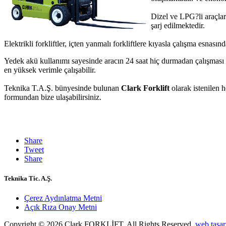
Dizel ve LPG?li araçları
şarj edilmektedir.
Elektrikli forkliftler, içten yanmalı forkliftlere kıyasla çalışma esnas
Yedek akü kullanımı sayesinde aracın 24 saat hiç durmadan çalışması sa
en yüksek verimle çalışabilir.
Teknika T.A.Ş. bünyesinde bulunan
Clark Forklift
olarak istenilen h
formundan bize ulaşabilirsiniz.
Share
Tweet
Share
Teknika Tic. A.Ş.
Çerez Aydınlatma Metni
Açık Rıza Onay Metni
Copyright © 2026 Clark FORKLİFT. All Rights Reserved.
web tasa