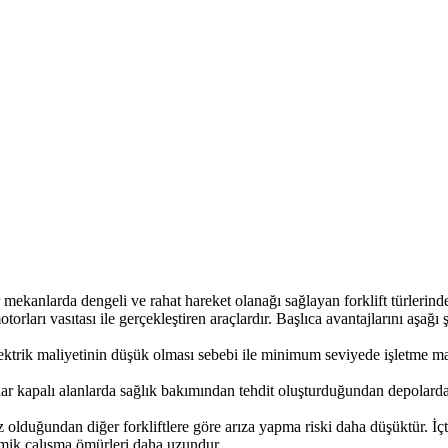
ar mekanlarda dengeli ve rahat hareket olanağı sağlayan forklift türlerinde
torları vasıtası ile gerçekleştiren araçlardır. Başlıca avantajlarını aşağı ş
lektrik maliyetinin düşük olması sebebi ile minimum seviyede işletme ma
ar kapalı alanlarda sağlık bakımından tehdit oluşturduğundan depolarda el
z olduğundan diğer forkliftlere göre arıza yapma riski daha düşüktür. İç
mik çalışma ömürleri daha uzundur.