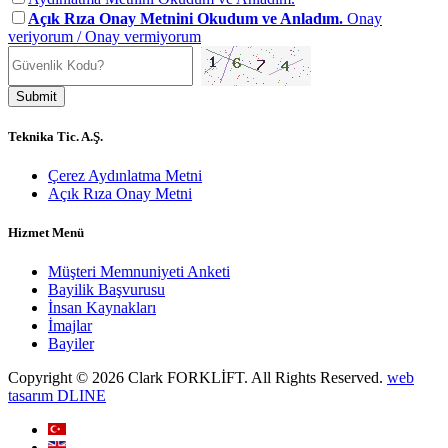
Açık Rıza Onay Metnini Okudum ve Anladım.
Onay
veriyorum / Onay vermiyorum
Submit
Teknika Tic. A.Ş.
Çerez Aydınlatma Metni
Açık Rıza Onay Metni
Hizmet Menü
Müşteri Memnuniyeti Anketi
Bayilik Başvurusu
İnsan Kaynakları
İmajlar
Bayiler
Copyright © 2026 Clark FORKLİFT. All Rights Reserved.
web
tasarım DLINE