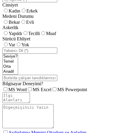
Cinsiyet
Kadın
Erkek
Medeni Durumu
Bekar
Evli
Askerlik
Yapıldı
Tecilli
Muaf
Sürücü Ehliyet
Var
Yok
Bilgisayar Deneyimi?
MS Word
MS Excel
MS Powerpoint
Aydınlatma Metnini Okudum ve Anladım.