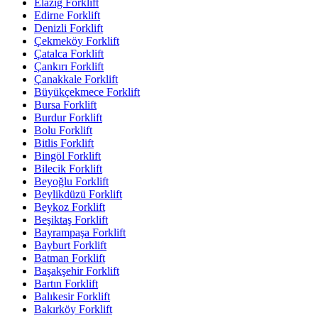
Elazığ Forklift
Edirne Forklift
Denizli Forklift
Çekmeköy Forklift
Çatalca Forklift
Çankırı Forklift
Çanakkale Forklift
Büyükçekmece Forklift
Bursa Forklift
Burdur Forklift
Bolu Forklift
Bitlis Forklift
Bingöl Forklift
Bilecik Forklift
Beyoğlu Forklift
Beylikdüzü Forklift
Beykoz Forklift
Beşiktaş Forklift
Bayrampaşa Forklift
Bayburt Forklift
Batman Forklift
Başakşehir Forklift
Bartın Forklift
Balıkesir Forklift
Bakırköy Forklift