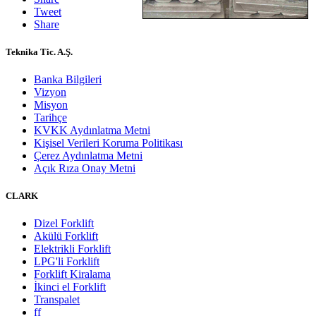
Tweet
Share
Teknika Tic. A.Ş.
Banka Bilgileri
Vizyon
Misyon
Tarihçe
KVKK Aydınlatma Metni
Kişisel Verileri Koruma Politikası
Çerez Aydınlatma Metni
Açık Rıza Onay Metni
CLARK
Dizel Forklift
Akülü Forklift
Elektrikli Forklift
LPG'li Forklift
Forklift Kiralama
İkinci el Forklift
Transpalet
ff