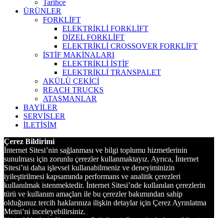
Tarihçe
ÜRÜNLER
FORKLİFT
ELEKTRİKLİ FORKLİFT
DİZEL FORKLİFT
ELEKTRİKLİ CROSSOVER FORKLİFT
İSTİF MAKİNALARI
ELEKTRİKLİ İSTİF
ELEKTRİKLİ TRANSPALET
AKÜLÜ ÇEKİCİ
REACH TRUCKS
ATAŞMANLAR
BAYİLER
SERVİSLER
İLETİŞİM
Çerez Bildirimi
İnternet Sitesi’nin sağlanması ve bilgi toplumu hizmetlerinin
sunulması için zorunlu çerezler kullanmaktayız. Ayrıca, İnternet
Sitesi’ni daha işlevsel kullanabilmeniz ve deneyiminizin
iyileştirilmesi kapsamında performans ve analitik çerezleri
kullanılmak istenmektedir. İnternet Sitesi’nde kullanılan çerezlerin
türü ve kullanım amaçları ile bu çerezler bakımından sahip
olduğunuz tercih haklarınıza ilişkin detaylar için Çerez Ayrınlatma
Metni’ni inceleyebilirsiniz.