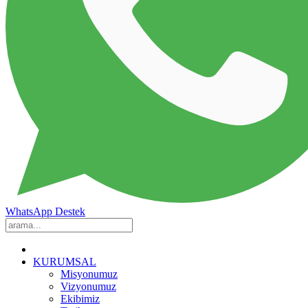
WhatsApp Destek
KURUMSAL
Misyonumuz
Vizyonumuz
Ekibimiz