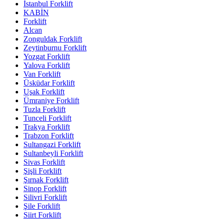
İstanbul Forklift
KABİN
Forklift
Alcan
Zonguldak Forklift
Zeytinburnu Forklift
Yozgat Forklift
Yalova Forklift
Van Forklift
Üsküdar Forklift
Uşak Forklift
Ümraniye Forklift
Tuzla Forklift
Tunceli Forklift
Trakya Forklift
Trabzon Forklift
Sultangazi Forklift
Sultanbeyli Forklift
Sivas Forklift
Şişli Forklift
Şırnak Forklift
Sinop Forklift
Silivri Forklift
Şile Forklift
Siirt Forklift