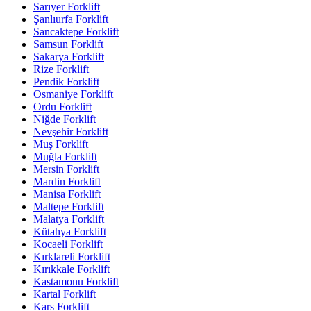
Sarıyer Forklift
Şanlıurfa Forklift
Sancaktepe Forklift
Samsun Forklift
Sakarya Forklift
Rize Forklift
Pendik Forklift
Osmaniye Forklift
Ordu Forklift
Niğde Forklift
Nevşehir Forklift
Muş Forklift
Muğla Forklift
Mersin Forklift
Mardin Forklift
Manisa Forklift
Maltepe Forklift
Malatya Forklift
Kütahya Forklift
Kocaeli Forklift
Kırklareli Forklift
Kırıkkale Forklift
Kastamonu Forklift
Kartal Forklift
Kars Forklift