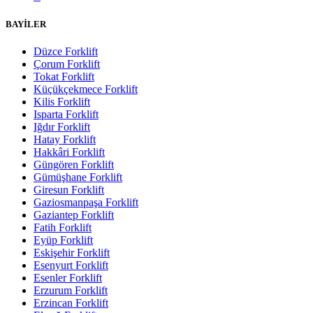
BAYİLER
Düzce Forklift
Çorum Forklift
Tokat Forklift
Küçükçekmece Forklift
Kilis Forklift
Isparta Forklift
Iğdır Forklift
Hatay Forklift
Hakkâri Forklift
Güngören Forklift
Gümüşhane Forklift
Giresun Forklift
Gaziosmanpaşa Forklift
Gaziantep Forklift
Fatih Forklift
Eyüp Forklift
Eskişehir Forklift
Esenyurt Forklift
Esenler Forklift
Erzurum Forklift
Erzincan Forklift