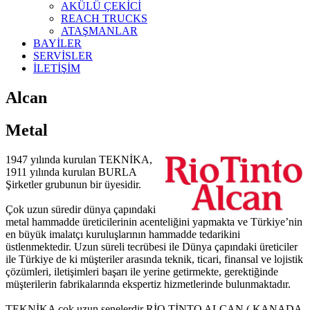
AKÜLÜ ÇEKİCİ
REACH TRUCKS
ATAŞMANLAR
BAYİLER
SERVİSLER
İLETİŞİM
Alcan
Metal
1947 yılında kurulan TEKNİKA,
1911 yılında kurulan BURLA
Şirketler grubunun bir üyesidir.
Çok uzun süredir dünya çapındaki
metal hammadde üreticilerinin acenteliğini yapmakta ve Türkiye’nin
en büyük imalatçı kuruluşlarının hammadde tedarikini
üstlenmektedir. Uzun süreli tecrübesi ile Dünya çapındaki üreticiler
ile Türkiye de ki müşteriler arasında teknik, ticari, finansal ve lojistik
çözümleri, iletişimleri başarı ile yerine getirmekte, gerektiğinde
müşterilerin fabrikalarında ekspertiz hizmetlerinde bulunmaktadır.
TEKNİKA çok uzun senelerdir RİO TİNTO ALCAN ( KANADA