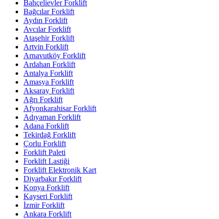
Bahçelievler Forklift
Bağcılar Forklift
Aydın Forklift
Avcılar Forklift
Ataşehir Forklift
Artvin Forklift
Arnavutköy Forklift
Ardahan Forklift
Antalya Forklift
Amasya Forklift
Aksaray Forklift
Ağrı Forklift
Afyonkarahisar Forklift
Adıyaman Forklift
Adana Forklift
Tekirdağ Forklift
Çorlu Forklift
Forklift Paleti
Forklift Lastiği
Forklift Elektronik Kart
Diyarbakır Forklift
Konya Forklift
Kayseri Forklift
İzmir Forklift
Ankara Forklift