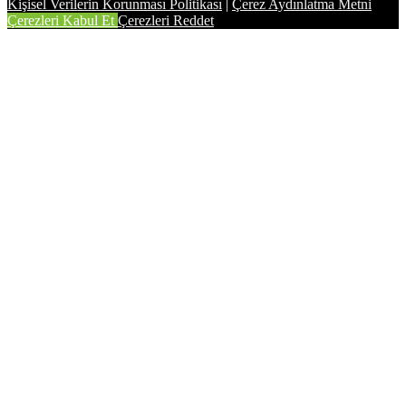
Kişisel Verilerin Korunması Politikası
|
Çerez Aydınlatma Metni
Çerezleri Kabul Et
Çerezleri Reddet