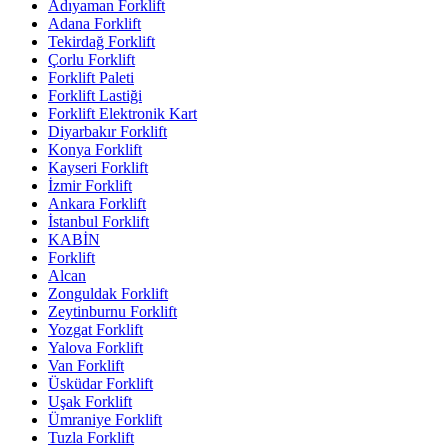
Adıyaman Forklift
Adana Forklift
Tekirdağ Forklift
Çorlu Forklift
Forklift Paleti
Forklift Lastiği
Forklift Elektronik Kart
Diyarbakır Forklift
Konya Forklift
Kayseri Forklift
İzmir Forklift
Ankara Forklift
İstanbul Forklift
KABİN
Forklift
Alcan
Zonguldak Forklift
Zeytinburnu Forklift
Yozgat Forklift
Yalova Forklift
Van Forklift
Üsküdar Forklift
Uşak Forklift
Ümraniye Forklift
Tuzla Forklift