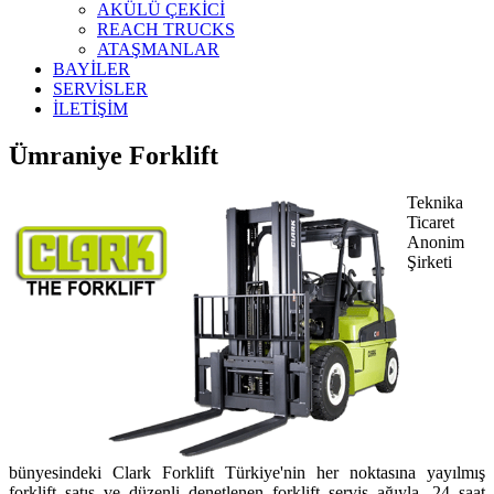
AKÜLÜ ÇEKİCİ
REACH TRUCKS
ATAŞMANLAR
BAYİLER
SERVİSLER
İLETİŞİM
Ümraniye Forklift
Teknika
Ticaret
Anonim
Şirketi
bünyesindeki Clark Forklift Türkiye'nin her noktasına yayılmış
forklift satış ve düzenli denetlenen forklift servis ağıyla, 24 saat