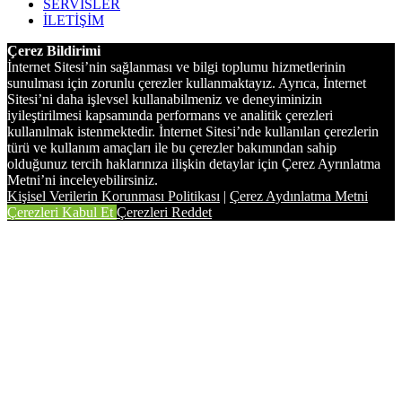
SERVİSLER
İLETİŞİM
Çerez Bildirimi
İnternet Sitesi’nin sağlanması ve bilgi toplumu hizmetlerinin
sunulması için zorunlu çerezler kullanmaktayız. Ayrıca, İnternet
Sitesi’ni daha işlevsel kullanabilmeniz ve deneyiminizin
iyileştirilmesi kapsamında performans ve analitik çerezleri
kullanılmak istenmektedir. İnternet Sitesi’nde kullanılan çerezlerin
türü ve kullanım amaçları ile bu çerezler bakımından sahip
olduğunuz tercih haklarınıza ilişkin detaylar için Çerez Ayrınlatma
Metni’ni inceleyebilirsiniz.
Kişisel Verilerin Korunması Politikası
|
Çerez Aydınlatma Metni
Çerezleri Kabul Et
Çerezleri Reddet