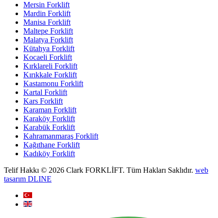
Mersin Forklift
Mardin Forklift
Manisa Forklift
Maltepe Forklift
Malatya Forklift
Kütahya Forklift
Kocaeli Forklift
Kırklareli Forklift
Kırıkkale Forklift
Kastamonu Forklift
Kartal Forklift
Kars Forklift
Karaman Forklift
Karaköy Forklift
Karabük Forklift
Kahramanmaraş Forklift
Kağıthane Forklift
Kadıköy Forklift
Telif Hakkı © 2026 Clark FORKLİFT. Tüm Hakları Saklıdır.
web
tasarım DLINE