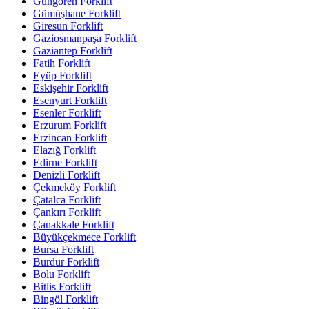
Güngören Forklift
Gümüşhane Forklift
Giresun Forklift
Gaziosmanpaşa Forklift
Gaziantep Forklift
Fatih Forklift
Eyüp Forklift
Eskişehir Forklift
Esenyurt Forklift
Esenler Forklift
Erzurum Forklift
Erzincan Forklift
Elazığ Forklift
Edirne Forklift
Denizli Forklift
Çekmeköy Forklift
Çatalca Forklift
Çankırı Forklift
Çanakkale Forklift
Büyükçekmece Forklift
Bursa Forklift
Burdur Forklift
Bolu Forklift
Bitlis Forklift
Bingöl Forklift