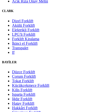
Açık Rıza Onay Metni
CLARK
Dizel Forklift
Akülü Forklift
Elektrikli Forklift
LPG'li Forklift
Forklift Kiralama
İkinci el Forklift
Transpalet
ff
BAYİLER
Düzce Forklift
Çorum Forklift
Tokat Forklift
Küçükçekmece Forklift
Kilis Forklift
Isparta Forklift
Iğdır Forklift
Hatay Forklift
Hakkâri Forklift