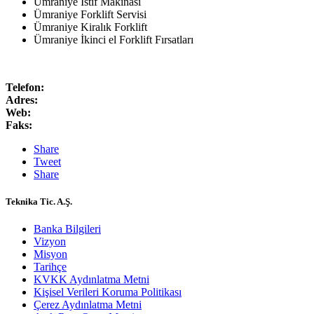
Ümraniye İstif Makinası
Ümraniye Forklift Servisi
Ümraniye Kiralık Forklift
Ümraniye İkinci el Forklift Fırsatları
Telefon:
Adres:
Web:
Faks:
Share
Tweet
Share
Teknika Tic. A.Ş.
Banka Bilgileri
Vizyon
Misyon
Tarihçe
KVKK Aydınlatma Metni
Kişisel Verileri Koruma Politikası
Çerez Aydınlatma Metni