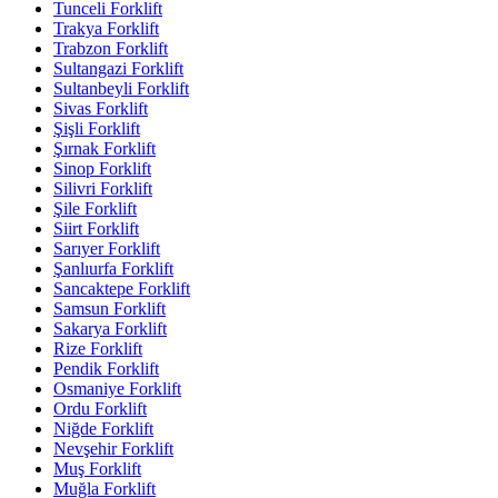
Tunceli Forklift
Trakya Forklift
Trabzon Forklift
Sultangazi Forklift
Sultanbeyli Forklift
Sivas Forklift
Şişli Forklift
Şırnak Forklift
Sinop Forklift
Silivri Forklift
Şile Forklift
Siirt Forklift
Sarıyer Forklift
Şanlıurfa Forklift
Sancaktepe Forklift
Samsun Forklift
Sakarya Forklift
Rize Forklift
Pendik Forklift
Osmaniye Forklift
Ordu Forklift
Niğde Forklift
Nevşehir Forklift
Muş Forklift
Muğla Forklift