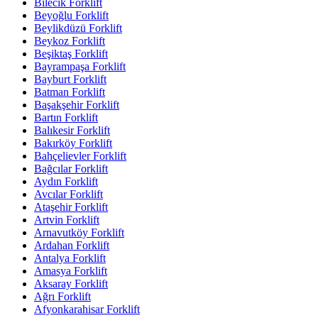
Bilecik Forklift
Beyoğlu Forklift
Beylikdüzü Forklift
Beykoz Forklift
Beşiktaş Forklift
Bayrampaşa Forklift
Bayburt Forklift
Batman Forklift
Başakşehir Forklift
Bartın Forklift
Balıkesir Forklift
Bakırköy Forklift
Bahçelievler Forklift
Bağcılar Forklift
Aydın Forklift
Avcılar Forklift
Ataşehir Forklift
Artvin Forklift
Arnavutköy Forklift
Ardahan Forklift
Antalya Forklift
Amasya Forklift
Aksaray Forklift
Ağrı Forklift
Afyonkarahisar Forklift