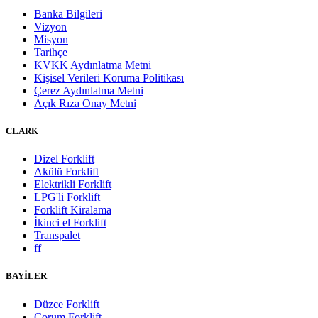
Banka Bilgileri
Vizyon
Misyon
Tarihçe
KVKK Aydınlatma Metni
Kişisel Verileri Koruma Politikası
Çerez Aydınlatma Metni
Açık Rıza Onay Metni
CLARK
Dizel Forklift
Akülü Forklift
Elektrikli Forklift
LPG'li Forklift
Forklift Kiralama
İkinci el Forklift
Transpalet
ff
BAYİLER
Düzce Forklift
Çorum Forklift