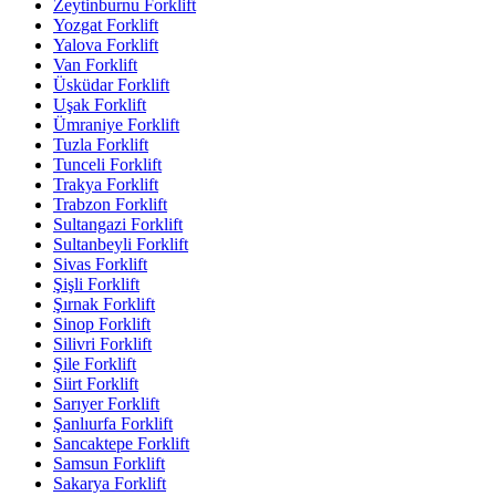
Zeytinburnu Forklift
Yozgat Forklift
Yalova Forklift
Van Forklift
Üsküdar Forklift
Uşak Forklift
Ümraniye Forklift
Tuzla Forklift
Tunceli Forklift
Trakya Forklift
Trabzon Forklift
Sultangazi Forklift
Sultanbeyli Forklift
Sivas Forklift
Şişli Forklift
Şırnak Forklift
Sinop Forklift
Silivri Forklift
Şile Forklift
Siirt Forklift
Sarıyer Forklift
Şanlıurfa Forklift
Sancaktepe Forklift
Samsun Forklift
Sakarya Forklift