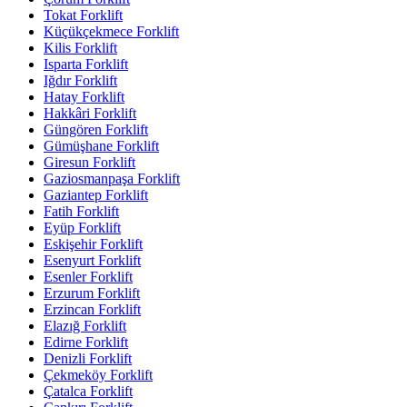
Tokat Forklift
Küçükçekmece Forklift
Kilis Forklift
Isparta Forklift
Iğdır Forklift
Hatay Forklift
Hakkâri Forklift
Güngören Forklift
Gümüşhane Forklift
Giresun Forklift
Gaziosmanpaşa Forklift
Gaziantep Forklift
Fatih Forklift
Eyüp Forklift
Eskişehir Forklift
Esenyurt Forklift
Esenler Forklift
Erzurum Forklift
Erzincan Forklift
Elazığ Forklift
Edirne Forklift
Denizli Forklift
Çekmeköy Forklift
Çatalca Forklift