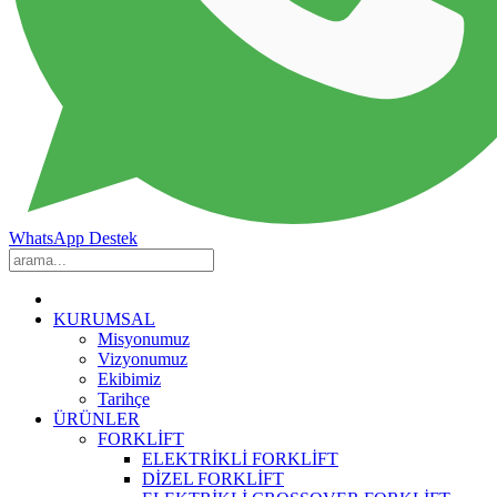
WhatsApp Destek
KURUMSAL
Misyonumuz
Vizyonumuz
Ekibimiz
Tarihçe
ÜRÜNLER
FORKLİFT
ELEKTRİKLİ FORKLİFT
DİZEL FORKLİFT