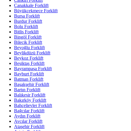
Çankırı Forklift
Çanakkale Forklift
Büyükçekmece Forklift
Bursa Forklift
Burdur Forklift
Bolu Forklift
Bitlis Forklift
Bingöl Forklift
Bilecik Forklift
Beyoğlu Forklift
Beylikdüzü Forklift
Beykoz Forklift
Beşiktaş Forklift
Bayrampaşa Forklift
Bayburt Forklift
Batman Forklift
Başakşehir Forklift
Bartın Forklift
Balıkesir Forklift
Bakırköy Forklift
Bahçelievler Forklift
Bağcılar Forklift
Aydın Forklift
Avcılar Forklift
Ataşehir Forklift