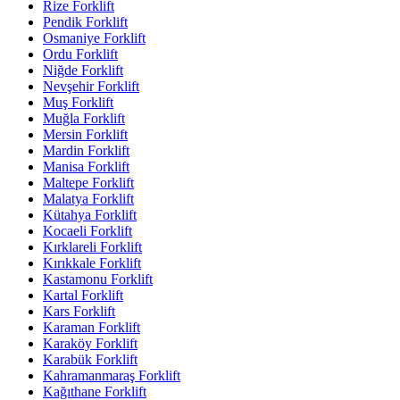
Rize Forklift
Pendik Forklift
Osmaniye Forklift
Ordu Forklift
Niğde Forklift
Nevşehir Forklift
Muş Forklift
Muğla Forklift
Mersin Forklift
Mardin Forklift
Manisa Forklift
Maltepe Forklift
Malatya Forklift
Kütahya Forklift
Kocaeli Forklift
Kırklareli Forklift
Kırıkkale Forklift
Kastamonu Forklift
Kartal Forklift
Kars Forklift
Karaman Forklift
Karaköy Forklift
Karabük Forklift
Kahramanmaraş Forklift
Kağıthane Forklift