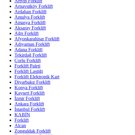
Artvin Forklift
Arnavutköy Forklift
Ardahan Forklift
Antalya Forklift
Amasya Forklift
Aksaray Forklift
Ağrı Forklift
Afyonkarahisar Forklift
Adıyaman Forklift
Adana Forklift
Tekirdağ Forklift
Çorlu Forklift
Forklift Paleti
Forklift Lastiği
Forklift Elektronik Kart
Diyarbakır Forklift
Konya Forklift
Kayseri Forklift
İzmir Forklift
Ankara Forklift
İstanbul Forklift
KABİN
Forklift
Alcan
Zonguldak Forklift