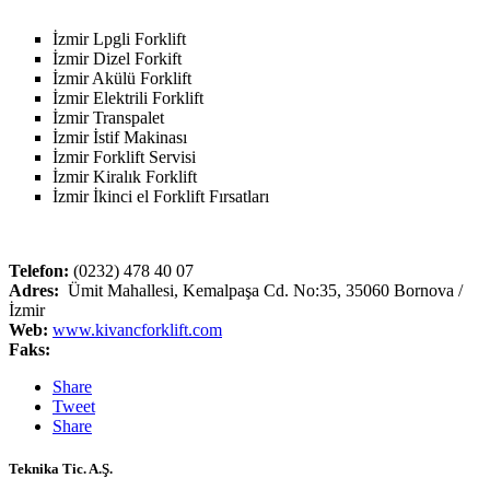
İzmir Lpgli Forklift
İzmir Dizel Forkift
İzmir Akülü Forklift
İzmir Elektrili Forklift
İzmir Transpalet
İzmir İstif Makinası
İzmir Forklift Servisi
İzmir Kiralık Forklift
İzmir İkinci el Forklift Fırsatları
Telefon:
(0232) 478 40 07
Adres:
Ümit Mahallesi, Kemalpaşa Cd. No:35, 35060 Bornova /
İzmir
Web:
www.kivancforklift.com
Faks:
Share
Tweet
Share
Teknika Tic. A.Ş.