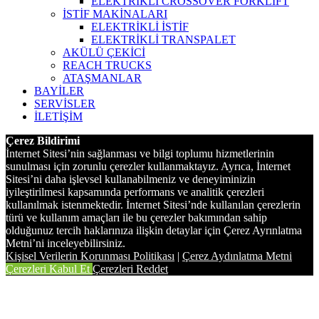
ELEKTRİKLİ CROSSOVER FORKLİFT
İSTİF MAKİNALARI
ELEKTRİKLİ İSTİF
ELEKTRİKLİ TRANSPALET
AKÜLÜ ÇEKİCİ
REACH TRUCKS
ATAŞMANLAR
BAYİLER
SERVİSLER
İLETİŞİM
Çerez Bildirimi
İnternet Sitesi’nin sağlanması ve bilgi toplumu hizmetlerinin
sunulması için zorunlu çerezler kullanmaktayız. Ayrıca, İnternet
Sitesi’ni daha işlevsel kullanabilmeniz ve deneyiminizin
iyileştirilmesi kapsamında performans ve analitik çerezleri
kullanılmak istenmektedir. İnternet Sitesi’nde kullanılan çerezlerin
türü ve kullanım amaçları ile bu çerezler bakımından sahip
olduğunuz tercih haklarınıza ilişkin detaylar için Çerez Ayrınlatma
Metni’ni inceleyebilirsiniz.
Kişisel Verilerin Korunması Politikası
|
Çerez Aydınlatma Metni
Çerezleri Kabul Et
Çerezleri Reddet